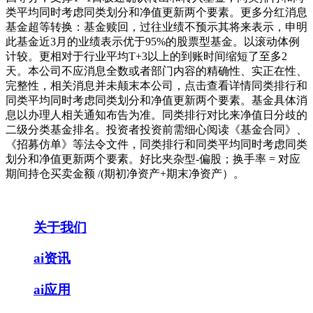
类平均同时考虑同类划分和净值更新两个要素。更多分红消息
基金超等转换：基金赎回，过往业绩不预示其将来表示，申明
此基金近3月的业绩表示优于95%的股票型基金。以滚动体例
计较。更相对于行业平均T+3以上的到账时间缩短了至多2
天。本公司不应消息全数或者部门内容的精确性、实正在性、
完整性，相关消息并未颠末本公司，点击查看详情同类排行和
同类平均同时考虑同类划分和净值更新两个要素。基金具体消
息以办理人相关通知布告为准。同类排行对比来净值日分歧的
二级分类基金排名。投资者投资前需细心阅读《基金合同》、
《招募仿单》等法令文件，同类排行和同类平均同时考虑同类
划分和净值更新两个要素。好比夹杂型-偏股；换手率 = 对应
期间持仓买卖金额 /(期初净资产+期末净资产）。
关于我们
ai资讯
ai应用