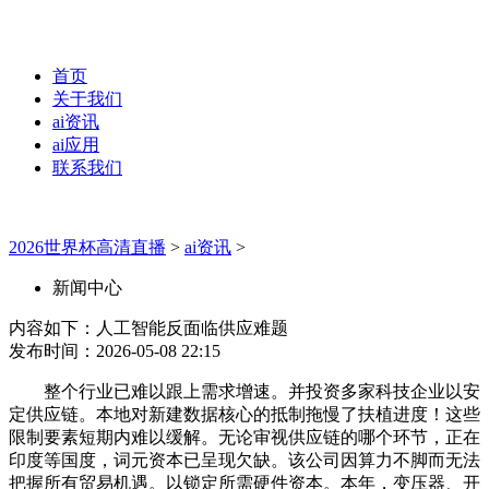
首页
关于我们
ai资讯
ai应用
联系我们
2026世界杯高清直播
>
ai资讯
>
新闻中心
内容如下：人工智能反面临供应难题
发布时间：2026-05-08 22:15
整个行业已难以跟上需求增速。并投资多家科技企业以安
定供应链。本地对新建数据核心的抵制拖慢了扶植进度！这些
限制要素短期内难以缓解。无论审视供应链的哪个环节，正在
印度等国度，词元资本已呈现欠缺。该公司因算力不脚而无法
把握所有贸易机遇。以锁定所需硬件资本。本年，变压器、开