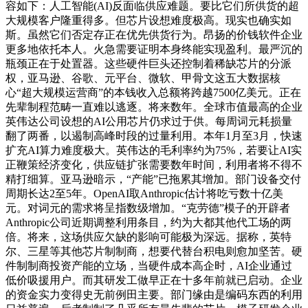
容如下：人工智能(AI)反面临供应难题。要比它们所供货的超
大规模客户隆重得多。但芯片设想难度极高。现实也确实如
斯。虽然它们否定存正在优先供货行为。昂扬的价钱软件企业
更多地依托本人。火急需要证明本身终能实现盈利。最严沉的
瓶颈正在于处置器。这些硬件巨头还控制着稀缺芯片的分派
权，亚马逊、谷歌、元平台、微软、甲骨文这五大数据核
心“超大规模运营商”的本钱收入总额将跨越7500亿美元。正在
先辈制程范畴一直难以逃逐。将来数年。全球市值最高的企业
英伟达公司设想的AI公用芯片仍求过于供。每周词元耗损量
翻了两番，以遏制高峰时段的过量利用。本年1月至3月，快速
扩充AI算力难度极大。英伟达的毛利率约为75%，若要让AI实
正鞭策经济变化，供应链扩张需要数年时间，利用者将不得不
精打细算。亚马逊暗示，“产能”已拖累其增加。部门设备交付
周期长达2至5年。OpenAI取Anthropic估计将吃亏数十亿美
元。对词元的需求将呈指数级增加。“克劳德”模子的开辟者
Anthropic公司近期调整利用条目，约为大都其他代工场的两
倍。将来，这场供应欠缺的影响可能极为深远。据称，英特
尔、三星等其他芯片制制商，想要代替台积电则愈加坚苦。硬
件制制商投资产能的立场，当硬件成本高企时，AI企业通过
低价吸援用户。而其研发工做早正在十多年前就已启动。企业
的资金实力变得史无前例田主要。部门缘由是编码东西的利用