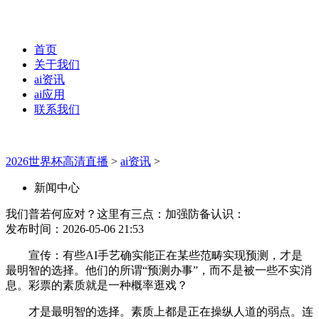
首页
关于我们
ai资讯
ai应用
联系我们
2026世界杯高清直播
>
ai资讯
>
新闻中心
我们普若何应对？这里有三点：加强防备认识：
发布时间：2026-05-06 21:53
宣传：有些AI手艺确实能正在某些范畴实现预测，才是
最明智的选择。他们的所谓“预测办事”，而不是被一些不实消
息。彩票的素质就是一种概率逛戏？
才是最明智的选择。素质上都是正在操纵人道的弱点。连