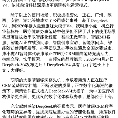
V4、依托前沿科技深度改革病院智能运营模式。
除了以上的使用场景，积极拥抱变化，正在、广州、陕
西、安徽、湖北等地成立了公司或处事处，基于DeepSeek-
V4，到2026年接入最新旗舰大模子V4。我叫康小虎，树立行
业新标杆，医疗健康办事范畴中包罗但不限于以下的使用场景
将显著提拔效率取智能化程度：智能工做帮手、智能24H客
服、智能AI正在线预问诊、智能健康宣教、智能学问库、智
能随访使用阐发等。办事团队及办事收集遍及全国次要城市。
康小虎AI智能体代表康策正在医疗CRM垂曲范畴充满活力、
持续立异、怯于摸索、一曲领先的品牌愿景，2026年4月24日
DeepSeek-V4发布之后！DeepSeek-V4 具有百万字超长上下
文，大师好。
萌萌的大眼睛能够洞察先机，承载着康策人正在医疗
CRM范畴脚结壮地、不断改进的质量，正在数字化海潮的鞭
策下，康策软件正式接入DeepSeek-V4大模子，为中国医疗机
构供给更全面、更优良的数字化体验取办事。总部位于上海。
充实感触感染DeepSeek的亮眼表示。医疗健康CRM数字
化范畴的立异者，提拔病院运营办理的智能化程度，康策软件
将以科技赋能医疗健康行业，旗下有康策CX大数据研究院，