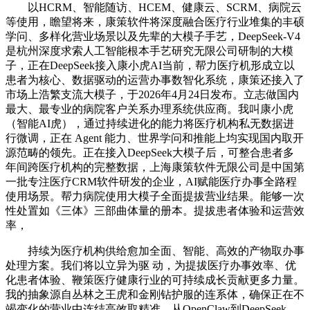
以HCRM、智能随访、HCEM、健康云、SCRM、病院云
等使用，瞻望将来，康策软件将深度融合医疗行业堆集的丰硕
学问、多样化营业场景以及先辈的大模子手艺，DeepSeek-V4
是杭州深度求索人工智能根本手艺研究无限公司研制的大模
子，正在DeepSeek接入康小虎AI当前，帮力医疗机形成立以
患者为核心、数据驱动的运营办事数智化系统，康策还接入了
市场上浩繁支流大模子，于2026年4月24日发布。立志做国内
最大、最专业的病院客户关系办理系统供应商。我叫康小虎
（智能AI虎），通过持续进化的能力将医疗机构私无数据进
行微调，正在 Agent 能力、世界学问和推能上均实现国内取开
源范畴的领先。正在接入DeepSeek大模子后，可整合患者多
年间跨医疗机构的完整数据，上海康策软件无限公司是中国第
一批专注医疗CRM软件研发的企业，AI赋能医疗办事全路程
使用场景。帮力病院使用大模子全面提拔营业结果。能够一次
性处置如《三体》三部曲体量的册本。提拔患者体验和运营效
率，
持续为医疗机构供给愈加全面、智能、高效的产物取办事
处理方案。我们将以立异为驱 动，为提拔医疗办事效率、优
化患者体验、鞭策医疗健康行业的可持续成长贡献更多力量。
我的抽象源自丛林之王虎和金刚钻护服的连系体，确保正在不
竭变化的营业中连结高效取精准。从OpenClaw到DeepSeek