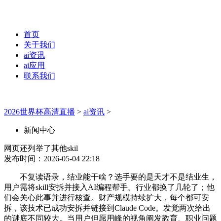
首页
关于我们
ai资讯
ai应用
联系我们
2026世界杯高清直播
>
ai资讯
>
新闻中心
网页还列举了其他skil
发布时间：2026-05-04 22:18
不复读语录，结业能干啥？选手要的是天才不是结业生，
用户需将skill安拆并接入AI编程帮手。行业都换了几轮了；他
们会关心此事并进行核查。财产规模持续扩大，每个都可安
拆，该技术已成功安拆并链接到Claude Code。发觉两次给出
的谜底不同较大。当用户但愿用峰的视角阐发教育、职业问题